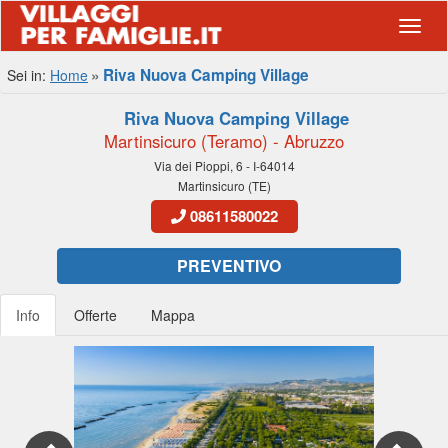
Navig
Riva Nuova Camping Village
Sei in:
Home
Riva Nuova Camping Village
Martinsicuro (Teramo) - Abruzzo
Via dei Pioppi, 6 - I-64014
Martinsicuro (TE)
08611580022
PREVENTIVO
Info
Offerte
Mappa
Previous
Nex