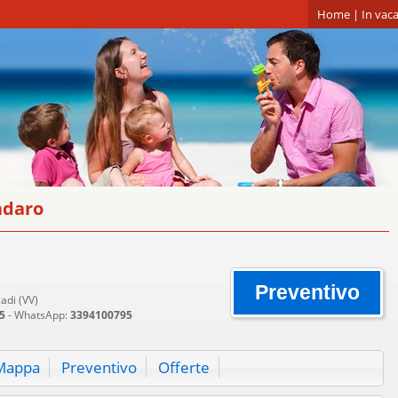
Home
|
In vaca
adaro
Preventivo
cadi (VV)
5
- WhatsApp:
3394100795
Mappa
Preventivo
Offerte