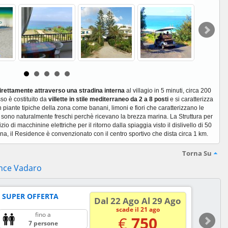
direttamente attraverso una stradina interna
al villagio in 5 minuti, circa 200
so è costituito da
villette in stile mediterraneo da 2 a 8 posti
e si caratterizza
 piante tipiche della zona come banani, limoni e fiori che caratterizzano le
 sono naturalmente freschi perchè ricevano la brezza marina. La Struttura per
io di macchinine elettriche per il ritorno dalla spiaggia visto il dislivello di 50
ina, il Residence è convenzionato con il centro sportivo che dista circa 1 km.
Torna Su
ence Vadaro
N SUPER OFFERTA
Dal 22 Ago Al 29 Ago
scade il 21 ago
fino a
€
750
7 persone