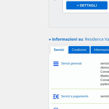
loggio a settimana
» DETTAGLI
a partire da
» Informazioni su
: Residence V
Servizi
Condizioni
Informazio
Servizi generali
serviz
ritorn
Conven
Market
Conven
parten
Servizi a pagamento
servizi