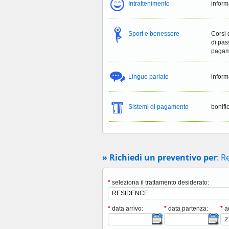
Intrattenimento
inform
Sport e benessere
Corsi 
di pas
pagam
Lingue parlate
inform
Sistemi di pagamento
bonifi
» Richiedi un preventivo per
: R
*
seleziona il trattamento desiderato:
*
data arrivo:
*
data partenza:
*
ad