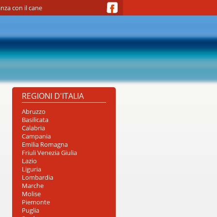
nza con il cane
REGIONI D'ITALIA
Abruzzo
Basilicata
Calabria
Campania
Emilia Romagna
Friuli Venezia Giulia
Lazio
Liguria
Lombardia
Marche
Molise
Piemonte
Puglia