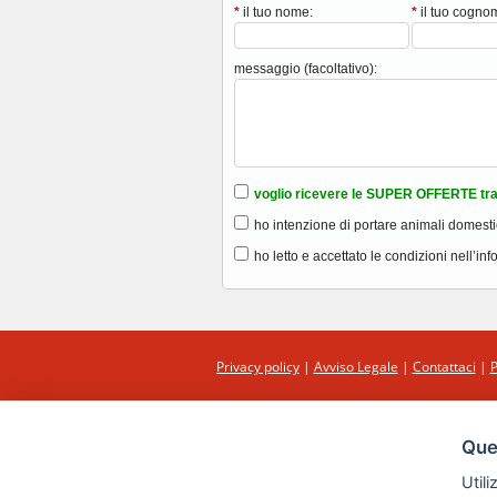
*
il tuo nome:
*
il tuo cogno
messaggio (facoltativo):
voglio ricevere le SUPER OFFERTE tra
ho intenzione di portare animali domesti
ho letto e accettato le condizioni nell’inf
Privacy policy
|
Avviso Legale
|
Contattaci
|
P
Ques
Utili