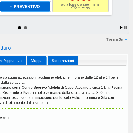
ad alloggio a settimana
» PREVENTIVO
a partire da
Torna Su
adaro
ni Aggiuntive
Mappa
Sistemazioni
io spiaggia attrezzato; macchinine elettriche in orario dalle 12 alle 14 per il
o dalla spiaggia.
zione con il Centro Sportivo Adelphi di Capo Vaticano a circa 1 km: Piscina
, Ristorante e Pizzeria nelle vicinanze della struttura a circa 300 metri.
zioni: escursioni e minicrociere per le Isole Eolie, Taormina e Sila con
za direttamente dalla struttura
o wi fi