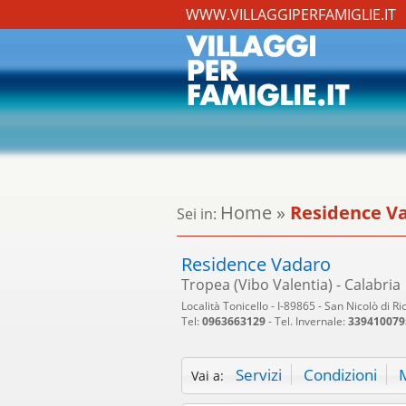
WWW.VILLAGGIPERFAMIGLIE.IT
Home
»
Residence V
Sei in:
Residence Vadaro
Tropea (Vibo Valentia) - Calabria
Località Tonicello - I-89865 - San Nicolò di Ri
Tel:
0963663129
- Tel. Invernale:
339410079
Servizi
Condizioni
Vai a: