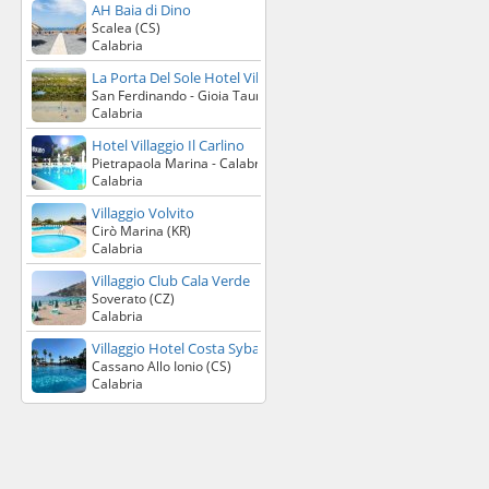
AH Baia di Dino
Scalea (CS)
Calabria
La Porta Del Sole Hotel Village
San Ferdinando - Gioia Tauro (RC)
Calabria
Hotel Villaggio Il Carlino
Pietrapaola Marina - Calabria Ionica (CS)
Calabria
Villaggio Volvito
Cirò Marina (KR)
Calabria
Villaggio Club Cala Verde
Soverato (CZ)
Calabria
Villaggio Hotel Costa Sybaris
Cassano Allo Ionio (CS)
Calabria