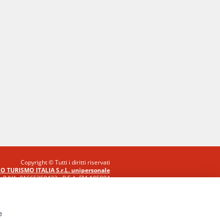
Copyright © Tutti i diritti riservati
O TURISMO ITALIA S.r.L. unipersonale
P.IVA: 01665350433 - R.E.A. FM-195884
Via A. Costa, 2
63822 Porto San Giorgio (FM)
e