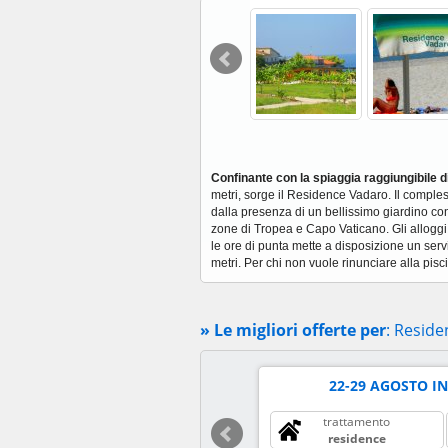
Confinante con la spiaggia raggiungibile 
metri, sorge il Residence Vadaro. Il comples
dalla presenza di un bellissimo giardino con
zone di Tropea e Capo Vaticano. Gli alloggi
le ore di punta mette a disposizione un serviz
metri. Per chi non vuole rinunciare alla pisc
» Le migliori offerte per
: Resid
22-29 AGOSTO I
9 Ago Al 30 Set
cade il 27 set
trattamento
€
400
residence