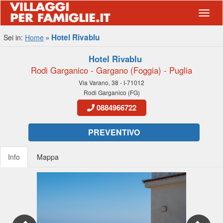
Navig
Hotel Rivablu
Sei in:
Home
Hotel Rivablu
Rodi Garganico - Gargano (Foggia) - Puglia
Via Varano, 38 - I-71012
Rodi Garganico (FG)
0884966722
PREVENTIVO
Info
Mappa
Previous
Nex