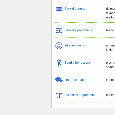
Servizi generali
ristor
lavand
elettr
Servizi a pagamento
bianch
Intrattenimento
animaz
lezioni
Sport e benessere
piscin
solari
Lingue parlate
ingles
Sistemi di pagamento
master