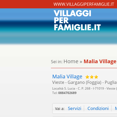
WWW.VILLAGGIPERFAMIGLIE.IT
Home
»
Malia Village
Sei in:
Malia Village
Vieste - Gargano (Foggia) - Puglia
Località S. Lucia - C. P. 268 - I-71019 - Vieste 
Tel:
0884702689
Servizi
Condizioni
Vai a: