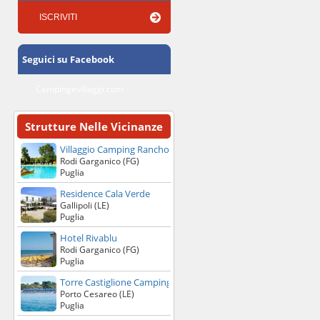
Seguici su Facebook
Campingevillaggi.com
Strutture Nelle Vicinanze
Villaggio Camping Rancho
Rodi Garganico (FG)
Puglia
Residence Cala Verde
Gallipoli (LE)
Puglia
Hotel Rivablu
Rodi Garganico (FG)
Puglia
Torre Castiglione Camping Village
Porto Cesareo (LE)
Puglia