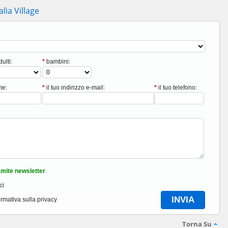
alia Village
ulti:
*
bambini:
me:
*
il tuo indirizzo e-mail:
*
il tuo telefono:
mite newsletter
ci
ormativa sulla privacy
Torna Su