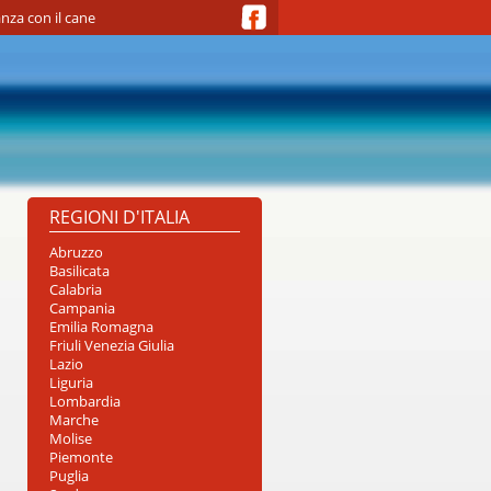
nza con il cane
REGIONI D'ITALIA
Abruzzo
Basilicata
Calabria
Campania
Emilia Romagna
Friuli Venezia Giulia
Lazio
Liguria
Lombardia
Marche
Molise
Piemonte
Puglia