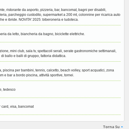
ante, ristorante da asporto, pizzeria, bar, bancomat, bagni per disabili,
eria, parcheggio custodito, supermarket a 200 mt, colonnine per ricarica auto
iche e ibride. NOVITA' 2025: biberoneria e ludoteca.
eria da letto, biancheria da bagno, biciclette elettriche.
ione, mini club, sala tv, spettacoli serali, serate gastronomiche settimanali,
 di ballo e balli di gruppo, fattoria didattica.
a, piscina per bambini, tennis, calcetto, beach volley, sport acquatici, zona
um e bar a bordo piscina, attività sportive, tornei.
e, tedesco
 card, visa, bancomat
Torna Su