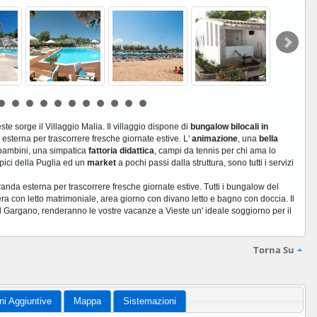
te sorge il Villaggio Malia. Il villaggio dispone di
bungalow bilocali in
sterna per trascorrere fresche giornate estive. L'
animazione
, una
bella
i bambini, una simpatica
fattoria didattica
, campi da tennis per chi ama lo
ipici della Puglia ed un
market
a pochi passi dalla struttura, sono tutti i servizi
anda esterna per trascorrere fresche giornate estive. Tutti i bungalow del
era con letto matrimoniale, area giorno con divano letto e bagno con doccia. Il
 del Gargano, renderanno le vostre vacanze a Vieste un' ideale soggiorno per il
Torna Su
ni Aggiuntive
Mappa
Sistemazioni