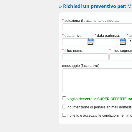
» Richiedi un preventivo per
: M
*
seleziona il trattamento desiderato:
*
data arrivo:
*
data partenza:
*
ad
*
il tuo nome:
*
il tuo cogno
messaggio (facoltativo):
voglio ricevere le SUPER OFFERTE tra
ho intenzione di portare animali domesti
ho letto e accettato le condizioni nell’inf