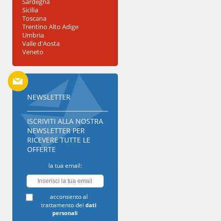
Sardegna
Sicilia
Toscana
Trentino Alto Adige
Umbria
Valle d'Aosta
Veneto
NEWSLETTER
ISCRIVITI ALLA NOSTRA
NEWSLETTER PER
RICEVERE TUTTE LE
OFFERTE
la tua email:
acconsento al
trattamento dei
dati
personali