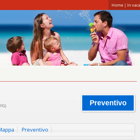
Home
|
In vaca
Preventivo
(FG)
Mappa
Preventivo