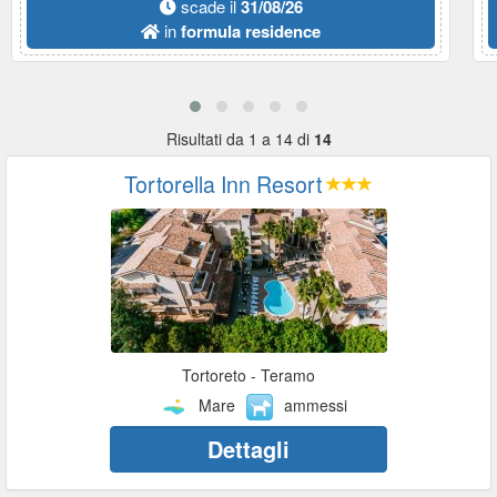
scade il
31/08/26
in
formula residence
Risultati da 1 a 14 di
14
Tortorella Inn Resort
Tortoreto - Teramo
Mare
ammessi
Dettagli