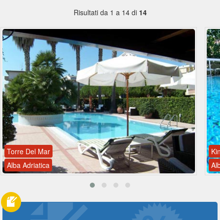
Risultati da 1 a 14 di
14
Torre Del Mar
Ki
Alba Adriatica
Al