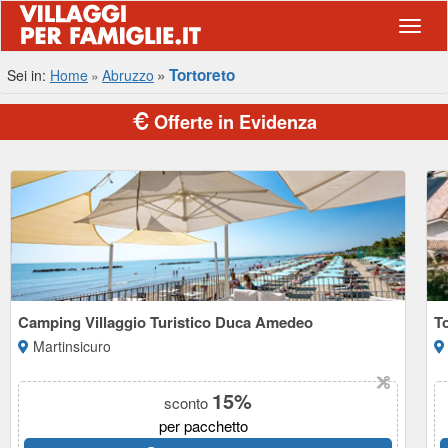
Navig
Tortoreto
Sei in:
Home
Abruzzo
Offerte in Evidenza
Camping Villaggio Turistico Duca Amedeo
T
Martinsicuro
15%
sconto
per pacchetto