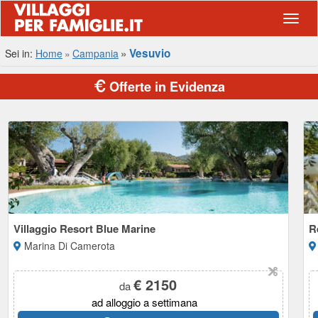
Navig
Vesuvio
Sei in:
Home
Campania
Offerte in Evidenza
Villaggio Resort Blue Marine
R
Marina Di Camerota
€ 2150
da
ad alloggio a settimana