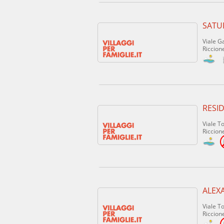
SATU
Viale G
Riccione
RESI
Viale T
Riccione
ALEX
Viale To
Riccione