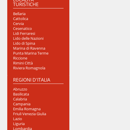
TURISTICHE
Bellaria
Cattolica
Cervia
Cesenatico
Lidi Ferraresi
Lido delle Nazioni
Lido di Spina
Marina di Ravenna
Punta Marina Terme
Riccione
Rimini Città
Riviera Romagnola
REGIONI D'ITALIA
Abruzzo
Basilicata
Calabria
Campania
Emilia Romagna
Friuli Venezia Giulia
Lazio
Liguria
Lombardia