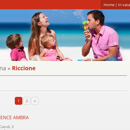
Home
|
In vaca
na
»
Riccione
1
2
»
DENCE AMBRA
 Cairoli, 3