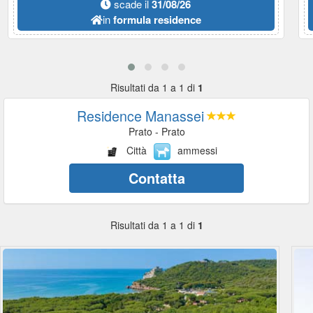
scade il
31/08/26
in
formula residence
Risultati da 1 a 1 di
1
Residence Manassei
Prato - Prato
Città
ammessi
Contatta
Risultati da 1 a 1 di
1