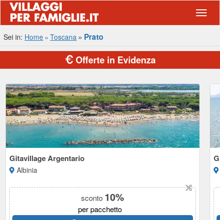
Navig
Prato
Sei in:
Home
Toscana
Offerte in Evidenza
Gitavillage Argentario
G
Albinia
10%
sconto
per pacchetto