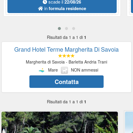
scade il
22/08/26
in
formula residence
Risultati da 1 a 1 di
1
Grand Hotel Terme Margherita Di Savoia
Margherita di Savoia - Barletta Andria Trani
Mare
NON ammessi
Contatta
Risultati da 1 a 1 di
1