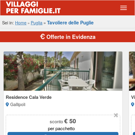
Navig
Tavoliere delle Puglie
Sei in:
Home
Puglia
Offerte in Evidenza
Residence Cala Verde
V
Gallipoli
€ 50
sconto
per pacchetto