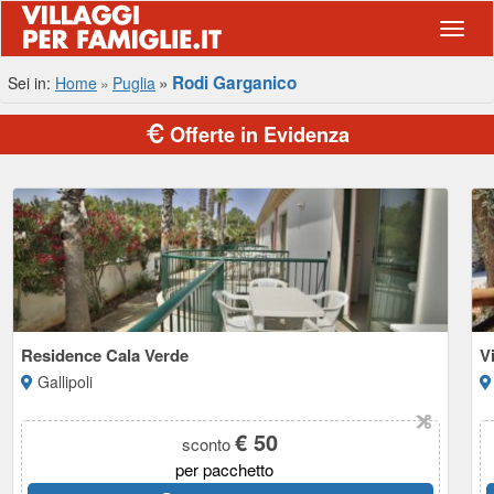
Navig
Rodi Garganico
Sei in:
Home
Puglia
Offerte in Evidenza
Residence Cala Verde
V
Gallipoli
€ 50
sconto
per pacchetto