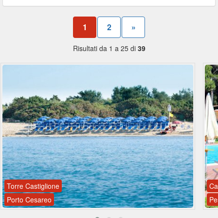
1
2
»
Risultati da 1 a 25 di
39
Torre Castiglione
Ca
Porto Cesareo
Pe