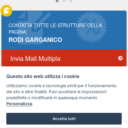
CONTATTA TUTTE LE STRUTTURE DELLA
PAGINA:
RODI GARGANICO
Invia Mail Multipla
Questo sito web utilizza i cookie
Utilizziamo cookie e tecnologie simili per il funzionamento
Privacy
Avviso
Scrivici
policy
legale
del sito e altre finalità. Puoi accettare le impostazioni
predefinite o modificarle in qualunque momento
Preferenze cookie
Personalizza
.
Accetta tutti
Copyright © 2008
SVILUPPO TURISMO ITALIA S.r.L. unipersonale