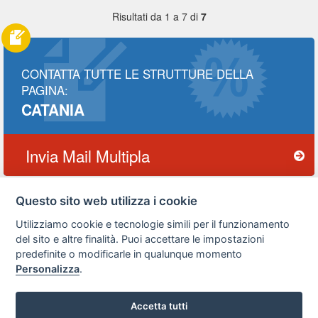
Risultati da 1 a 7 di
7
CONTATTA TUTTE LE STRUTTURE DELLA
PAGINA:
CATANIA
Invia Mail Multipla
Questo sito web utilizza i cookie
Utilizziamo cookie e tecnologie simili per il funzionamento
Privacy
Avviso
Scrivici
policy
legale
del sito e altre finalità. Puoi accettare le impostazioni
predefinite o modificarle in qualunque momento
Preferenze cookie
Personalizza
.
Accetta tutti
Copyright © 2008