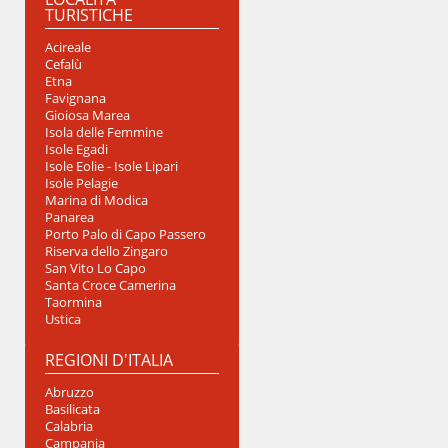
TURISTICHE
Acireale
Cefalù
Etna
Favignana
Gioiosa Marea
Isola delle Femmine
Isole Egadi
Isole Eolie - Isole Lipari
Isole Pelagie
Marina di Modica
Panarea
Porto Palo di Capo Passero
Riserva dello Zingaro
San Vito Lo Capo
Santa Croce Camerina
Taormina
Ustica
REGIONI D'ITALIA
Abruzzo
Basilicata
Calabria
Campania