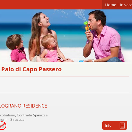
Home
|
In vaca
 Palo di Capo Passero
ELOGRANO RESIDENCE
rcobaleno, Contrada Spinazza
emi - Siracusa
Info