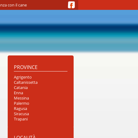
nza con il cane
PROVINCE
Agrigento
Caltanissetta
Catania
Enna
Messina
Palermo
Ragusa
Siracusa
Trapani
LOCALITÀ