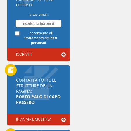
OFFERTE
la tua email:
acconsento al
trattamento dei
dati
personali
CONTATTA TUTTE LE
STRUTTURE DELLA
PAGINA:
PORTO PALO DI CAPO
PASSERO
INVIA MAIL MULTIPLA