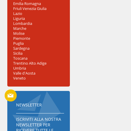
Emilia Romagna
Friuli Venezia Giulia
Lazio
Liguria
Lombardia
Marche
Molise
Piemonte
Puglia
Sardegna
Sicilia
Toscana
Trentino Alto Adige
Umbria
Valle d'Aosta
Veneto
NEWSLETTER
ISCRIVITI ALLA NOSTRA
NEWSLETTER PER
RICEVERE TUTTE LE