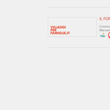
IL FO
Contrad
Marzam