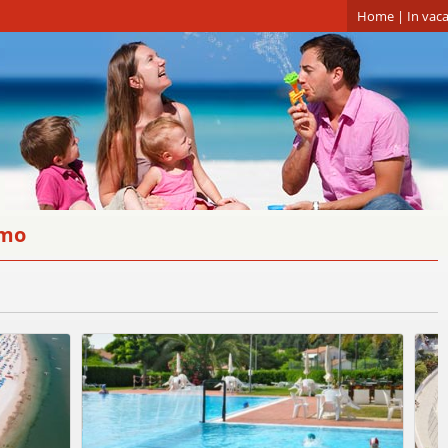
Home
|
In vaca
mo