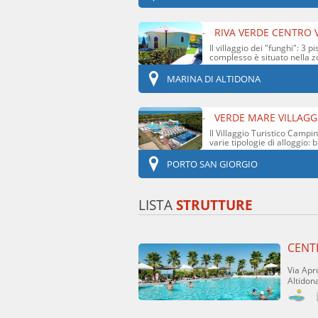
RIVA VERDE CENTRO 
-
Il villaggio dei "funghi": 3
complesso è situato nella z
MARINA DI ALTIDONA
VERDE MARE VILLAGG
-
Il Villaggio Turistico Camp
varie tipologie di alloggio:
mobili fino ...
PORTO SAN GIORGIO
LISTA
STRUTTURE
CENT
Via Apr
Altidon