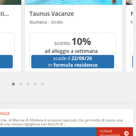
Verde Mare Villaggio Turistico Camping
Taunus Vacanze
Numana - Sirolo
Nu
10%
sconto
ad alloggio a settimana
scade il
22/08/26
in
formula residence
RAGE
rche, di Marina di Altidona è un posto speciale che permette di vivere una
 una natura rigogliosa con boschi di ...
richiedi
disponibilità