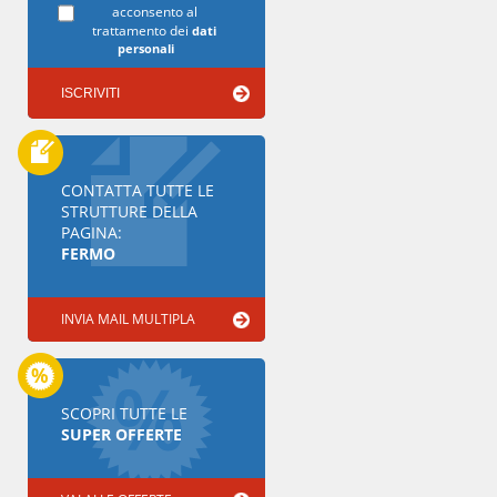
acconsento al
trattamento dei
dati
personali
CONTATTA TUTTE LE
STRUTTURE DELLA
PAGINA:
FERMO
INVIA MAIL MULTIPLA
SCOPRI TUTTE LE
SUPER OFFERTE