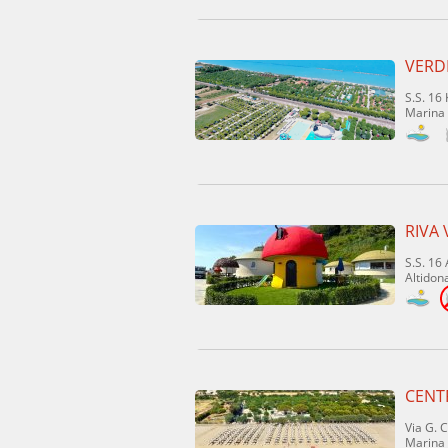
VERD
S.S. 16
Marina
RIVA
S.S. 16 
Altidon
CENT
Via G. 
Marina