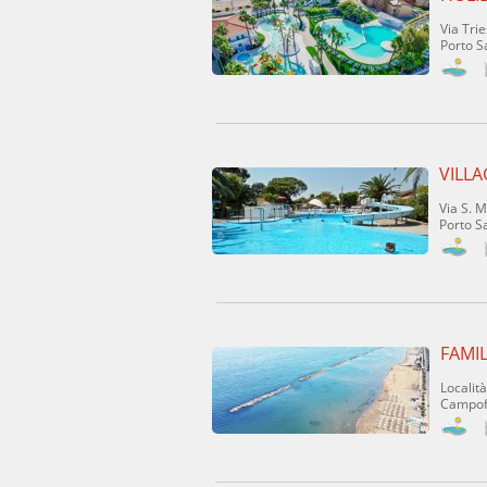
Via Trie
Porto S
VILLA
Via S. M
Porto S
FAMI
Localit
Campofi