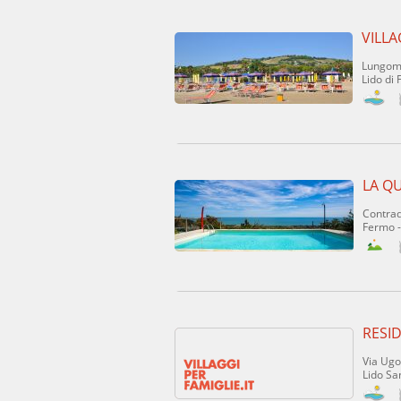
VILL
Lungom
Lido di
LA Q
Contrad
Fermo 
RESI
Via Ugo
Lido S