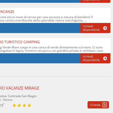
VACANZE
 piscine ed un mare di servizi per una vacanza a misura di bambino! Il
ona centro-meridionale della splendida riviera marchigiana, ...
richiedi
disponibilità
IO TURISTICO CAMPING
ing Verde Mare sorge in una conca di verde direttamente sul mare. Ci sono
 bungalow in legno, immersi nel parco con giardino privato e recintato; case
richiedi
disponibilità
RO VACANZE MIRAGE
utina, Contrada San Biagio
a - Fermo
Scheda