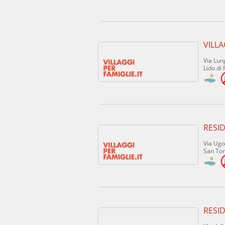
VILLA
Via Lu
Lido di
RESI
Via Ugo
San To
RESI