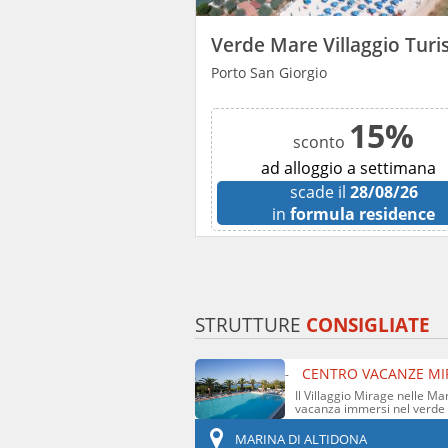
Green Garden Camping Village
Porto San Giorgio
€ 69
15%
a
sconto
ona a notte
ad alloggio a settimana
 il
29/08/26
scade il
28/08/26
za pensione
in
formula residence
STRUTTURE
CONSIGLIATE
CENTRO VACANZE MI
-
Il Villaggio Mirage nelle Ma
vacanza immersi nel verde di
MARINA DI ALTIDONA