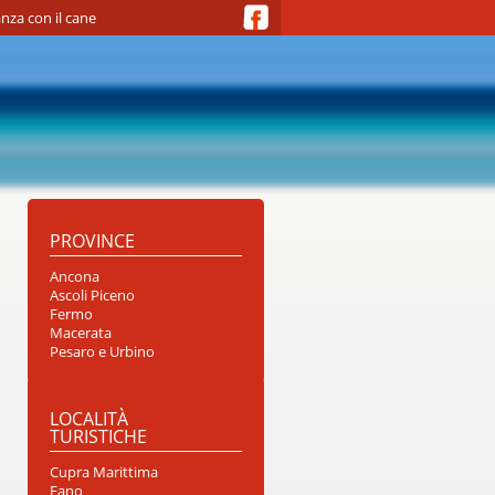
nza con il cane
PROVINCE
Ancona
Ascoli Piceno
Fermo
Macerata
Pesaro e Urbino
LOCALITÀ
TURISTICHE
Cupra Marittima
Fano