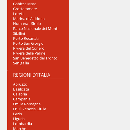
Gabicce Mare
Grottammare
Numana Blu Resort | Sport • Fun • Kids
Centro Vacanz
Loreto
Marina di Altidona
mana - Sirolo
Marina di Altidona
Numana - Sirolo
Parco Nazionale dei Monti
Sibillini
€ 110
€
Porto Recanati
da
Porto San Giorgio
ad alloggio al giorno
Riviera del Conero
ad alloggi
Riviera delle Palme
scade il
05/09/26
scade i
San Benedetto del Tronto
in
formula residence
in
formul
Senigallia
REGIONI D'ITALIA
Abruzzo
Basilicata
Calabria
Campania
Emilia Romagna
Friuli Venezia Giulia
Lazio
Liguria
Lombardia
Marche