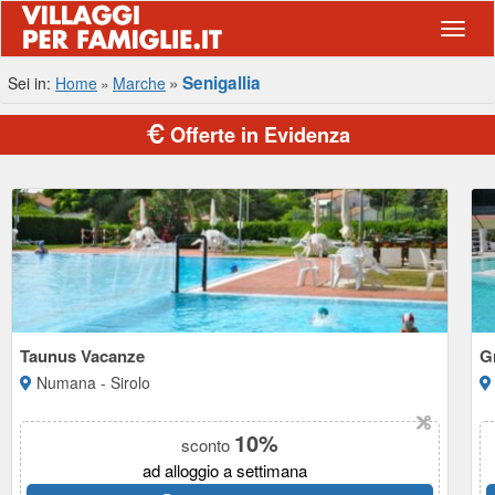
Navig
Senigallia
Sei in:
Home
Marche
Offerte in Evidenza
Taunus Vacanze
G
Numana - Sirolo
10%
sconto
ad alloggio a settimana