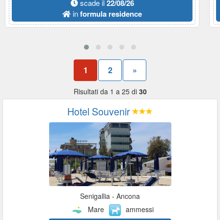
scade il
22/08/26
in
formula residence
1
2
»
Risultati da 1 a 25 di
30
Hotel Souvenir
Senigallia - Ancona
Mare
ammessi