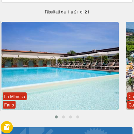
Risultati da 1 a 21 di
21
La Mimosa
Ca
Fano
Cu