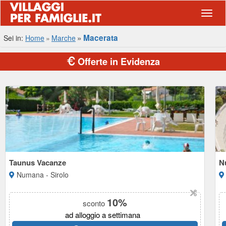
Navig
Macerata
Sei in:
Home
Marche
Offerte in Evidenza
Taunus Vacanze
N
Numana - Sirolo
10%
sconto
ad alloggio a settimana