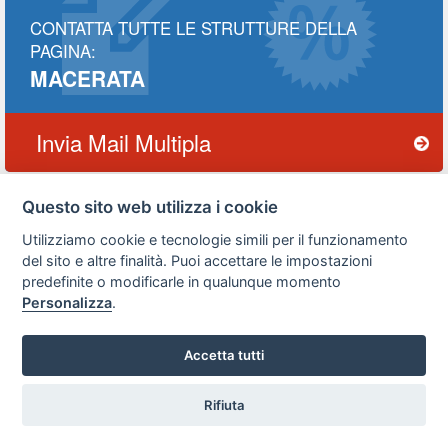
CONTATTA TUTTE LE STRUTTURE DELLA
PAGINA:
MACERATA
Invia Mail Multipla
Questo sito web utilizza i cookie
Utilizziamo cookie e tecnologie simili per il funzionamento
Privacy
Avviso
Scrivici
policy
legale
del sito e altre finalità. Puoi accettare le impostazioni
predefinite o modificarle in qualunque momento
Preferenze cookie
Personalizza
.
Accetta tutti
Copyright © 2008
SVILUPPO TURISMO ITALIA S.r.L. unipersonale
P.IVA: 01665350433 - R.E.A. FM-195884 Via A. Costa, 2
Rifiuta
63822 Porto San Giorgio (FM)
Vuoi ricevere le offerte?