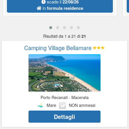
scade il
22/08/26
in
formula residence
Risultati da 1 a 21 di
21
Camping Village Bellamare
Porto Recanati - Macerata
Mare
NON ammessi
Dettagli