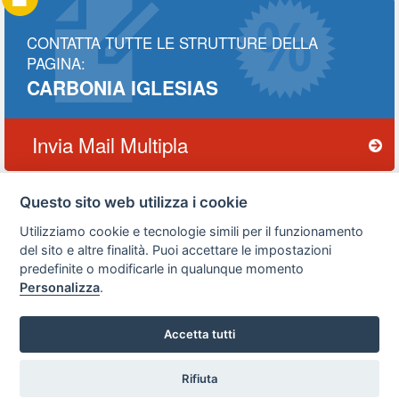
CONTATTA TUTTE LE STRUTTURE DELLA
PAGINA:
CARBONIA IGLESIAS
Invia Mail Multipla
Questo sito web utilizza i cookie
Utilizziamo cookie e tecnologie simili per il funzionamento
Privacy
Avviso
Scrivici
policy
legale
del sito e altre finalità. Puoi accettare le impostazioni
predefinite o modificarle in qualunque momento
Preferenze cookie
Personalizza
.
Accetta tutti
Copyright © 2008
SVILUPPO TURISMO ITALIA S.r.L. unipersonale
P.IVA: 01665350433 - R.E.A. FM-195884 Via A. Costa, 2
Rifiuta
63822 Porto San Giorgio (FM)
Vuoi ricevere le offerte?