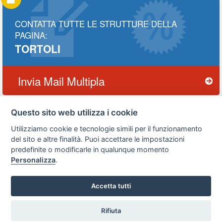
CONTATTA TUTTE LE STRUTTURE DELLA
PAGINA:
TORTOLI
Invia Mail Multipla
Questo sito web utilizza i cookie
Utilizziamo cookie e tecnologie simili per il funzionamento
Privacy
Avviso
Scrivici
policy
legale
del sito e altre finalità. Puoi accettare le impostazioni
predefinite o modificarle in qualunque momento
Preferenze cookie
Personalizza
.
Accetta tutti
Copyright © 2008
SVILUPPO TURISMO ITALIA S.r.L. unipersonale
P.IVA: 01665350433 - R.E.A. FM-195884 Via A. Costa, 2
Rifiuta
Vuoi ricevere le offerte?
63822 Porto San Giorgio (FM)