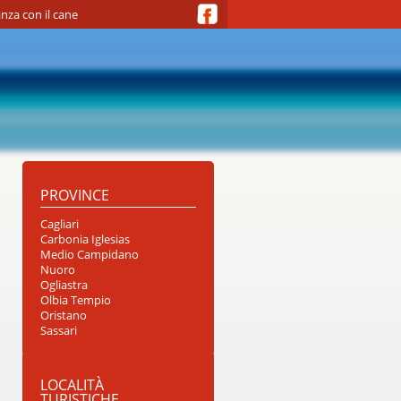
nza con il cane
PROVINCE
Cagliari
Carbonia Iglesias
Medio Campidano
Nuoro
Ogliastra
Olbia Tempio
Oristano
Sassari
LOCALITÀ
TURISTICHE