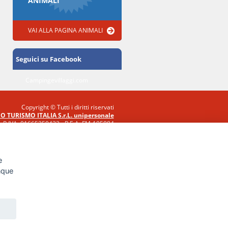
ANIMALI
VAI ALLA PAGINA ANIMALI
Seguici su Facebook
Campingevillaggi.com
Copyright © Tutti i diritti riservati
O TURISMO ITALIA S.r.L. unipersonale
P.IVA: 01665350433 - R.E.A. FM-195884
Via A. Costa, 2
63822 Porto San Giorgio (FM)
e
unque