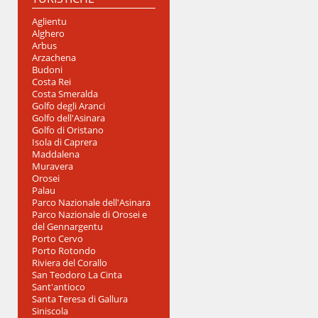
Aglientu
Alghero
Arbus
Arzachena
Budoni
Costa Rei
Costa Smeralda
Golfo degli Aranci
Golfo dell'Asinara
Golfo di Oristano
Isola di Caprera
Maddalena
Muravera
Orosei
Palau
Parco Nazionale dell'Asinara
Parco Nazionale di Orosei e
del Gennargentu
Porto Cervo
Porto Rotondo
Riviera del Corallo
San Teodoro La Cinta
Sant'antioco
Santa Teresa di Gallura
Siniscola