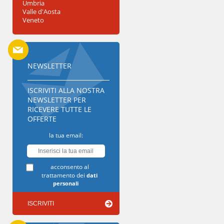
Umbria
Valle d'Aosta
Veneto
NEWSLETTER
ISCRIVITI ALLA NOSTRA
NEWSLETTER PER
RICEVERE TUTTE LE
OFFERTE
la tua email:
acconsento al
trattamento dei
dati
personali