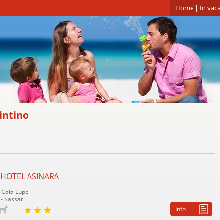
Home
|
In vaca
intino
 HOTEL ASINARA
à Cala Lupo
 - Sassari
Info