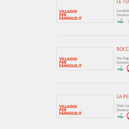
LE TO
Località
Stintino
ROCCA
Via Ang
Stintino
LA P
Viale La
Stintino