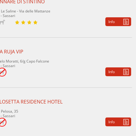
NNARE DI STINTINO
 Le Saline - Via delle Mattanze
 - Sassari
Info
 RUJA VIP
elo Moratti, 6/g Capo Falcone
 - Sassari
Info
ELOSETTA RESIDENCE HOTEL
 Pelosa, 35
 - Sassari
Info