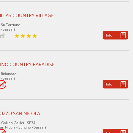
ILLAS COUNTRY VILLAGE
à Su Torrione
 - Sassari
Info
TINO COUNTRY PARADISE
à Ridundadu
 - Sassari
Info
POZZO SAN NICOLA
 Galileo Galilei - SP34
n Nicola - Stintino - Sassari