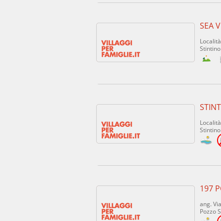
SEA V
Localit
Stintino
STIN
Localit
Stintino
197 
ang. Via
Pozzo Sa