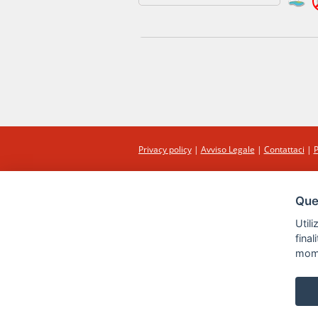
Privacy policy
|
Avviso Legale
|
Contattaci
|
P
Ques
Utili
fina
mom